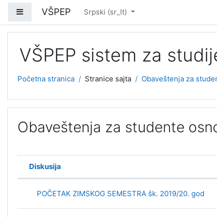
Idi na glavni sadržaj
VŠPEP
Bočni panel
Srpski ‎(sr_lt)‎
VŠPEP sistem za studije
Početna stranica
Stranice sajta
Obaveštenja za studen
Obaveštenja za studente osno
Diskusija
Status
Spisak diskusija. Prikazuje se 7 od
POČETAK ZIMSKOG SEMESTRA šk. 2019/20. god