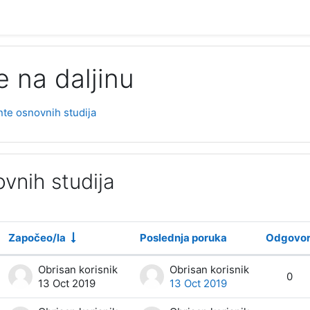
 na daljinu
te osnovnih studija
vnih studija
Započeo/la
Poslednja poruka
Odgovor
 ukupno 7 diskusije/a
Obrisan korisnik
Obrisan korisnik
0
13 Oct 2019
13 Oct 2019