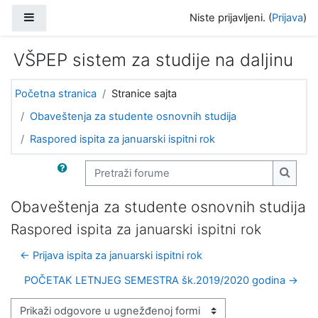
Idi na glavni sadržaj
Bočni panel
Niste prijavljeni. (
Prijava
)
VŠPEP sistem za studije na daljinu
Početna stranica
Stranice sajta
Obaveštenja za studente osnovnih studija
Raspored ispita za januarski ispitni rok
Pretraži forume
Pretra
Obaveštenja za studente osnovnih studija
Raspored ispita za januarski ispitni rok
← Prijava ispita za januarski ispitni rok
POČETAK LETNJEG SEMESTRA šk.2019/2020 godina →
Način prikazivanja