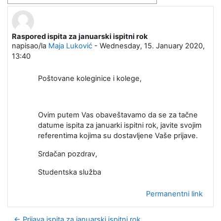
Raspored ispita za januarski ispitni rok
Broj odgovora: 0
napisao/la
Maja Luković
-
Wednesday, 15. January 2020,
13:40
Poštovane koleginice i kolege,
Ovim putem Vas obaveštavamo da se za tačne
datume ispita za januarki ispitni rok, javite svojim
referentima kojima su dostavljene Vaše prijave.
Srdačan pozdrav,
Studentska služba
Permanentni link
← Prijava ispita za januarski ispitni rok