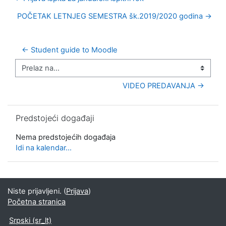
POČETAK LETNJEG SEMESTRA šk.2019/2020 godina →
← Student guide to Moodle
Prelaz na...
VIDEO PREDAVANJA →
Preskoči Predstojeći događaji
Predstojeći događaji
Nema predstojećih događaja
Idi na kalendar...
Niste prijavljeni. (
Prijava
)
Početna stranica
Srpski ‎(sr_lt)‎