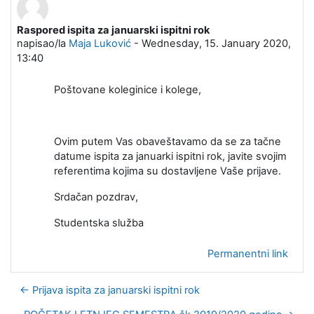
Raspored ispita za januarski ispitni rok
Broj odgovora: 0
napisao/la
Maja Luković
-
Wednesday, 15. January 2020,
13:40
Poštovane koleginice i kolege,
Ovim putem Vas obaveštavamo da se za tačne
datume ispita za januarki ispitni rok, javite svojim
referentima kojima su dostavljene Vaše prijave.
Srdačan pozdrav,
Studentska služba
Permanentni link
← Prijava ispita za januarski ispitni rok