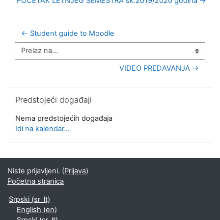
POČETAK LETNJEG SEMESTRA šk.2019/2020 godina →
← Student guide to Moodle
Prelaz na...
VIDEO PREDAVANJA →
Preskoči Predstojeći događaji
Predstojeći događaji
Nema predstojećih događaja
Idi na kalendar...
Niste prijavljeni. (
Prijava
)
Početna stranica
Srpski ‎(sr_lt)‎
English ‎(en)‎