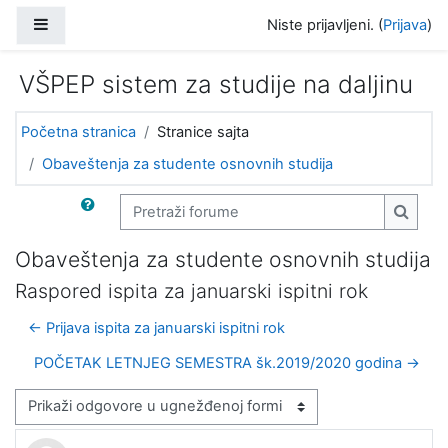
Idi na glavni sadržaj
Bočni panel
Niste prijavljeni. (
Prijava
)
VŠPEP sistem za studije na daljinu
Početna stranica
Stranice sajta
Obaveštenja za studente osnovnih studija
Pretraži forume
Pretra
Obaveštenja za studente osnovnih studija
Raspored ispita za januarski ispitni rok
← Prijava ispita za januarski ispitni rok
POČETAK LETNJEG SEMESTRA šk.2019/2020 godina →
Način prikazivanja