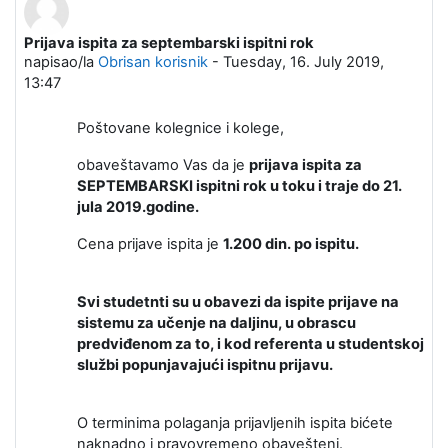
Prijava ispita za septembarski ispitni rok
Broj odgovora: 0
napisao/la
Obrisan korisnik
-
Tuesday, 16. July 2019,
13:47
Poštovane kolegnice i kolege,
obaveštavamo Vas da je
prijava ispita za
SEPTEMBARSKI ispitni rok u toku i traje do 21.
jula 2019.godine.
Cena prijave ispita je
1.200 din. po ispitu.
Svi studetnti su u obavezi da ispite prijave na
sistemu za učenje na daljinu, u obrascu
predviđenom za to, i kod referenta u studentskoj
službi popunjavajući ispitnu prijavu.
O terminima polaganja prijavljenih ispita bićete
naknadno i pravovremeno obavešteni.