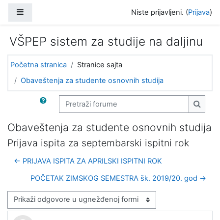
Idi na glavni sadržaj
Bočni panel
Niste prijavljeni. (
Prijava
)
VŠPEP sistem za studije na daljinu
Početna stranica
Stranice sajta
Obaveštenja za studente osnovnih studija
Pretraži forume
Pretra
Obaveštenja za studente osnovnih studija
Prijava ispita za septembarski ispitni rok
← PRIJAVA ISPITA ZA APRILSKI ISPITNI ROK
POČETAK ZIMSKOG SEMESTRA šk. 2019/20. god →
Način prikazivanja