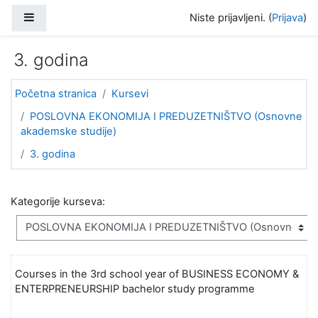
Idi na glavni sadržaj
Bočni panel
Niste prijavljeni. (
Prijava
)
3. godina
Početna stranica
Kursevi
POSLOVNA EKONOMIJA I PREDUZETNIŠTVO (Osnovne
akademske studije)
3. godina
Kategorije kurseva:
Courses in the 3rd school year of BUSINESS ECONOMY &
ENTERPRENEURSHIP bachelor study programme