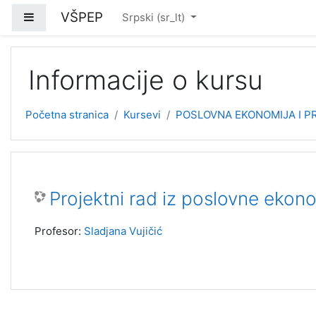
Idi na glavni sadržaj
VŠPEP
Bočni panel
Srpski ‎(sr_lt)‎
Informacije o kursu
Početna stranica
Kursevi
POSLOVNA EKONOMIJA I PR
Projektni rad iz poslovne ekono
Profesor:
Sladjana Vujičić