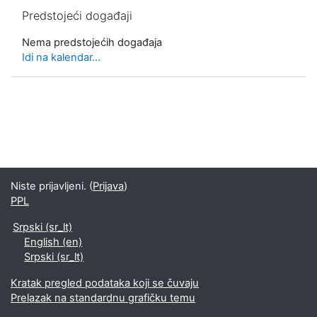
Preskoči Predstojeći događaji
Predstojeći događaji
Nema predstojećih događaja
Idi na kalendar...
Niste prijavljeni. (
Prijava
)
PPL
Srpski ‎(sr_lt)‎
English ‎(en)‎
Srpski ‎(sr_lt)‎
Kratak pregled podataka koji se čuvaju
Prelazak na standardnu grafičku temu