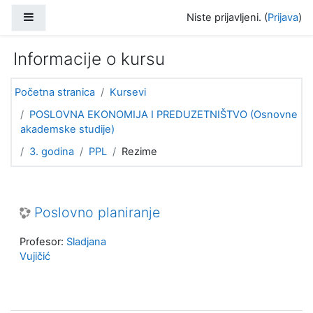
Idi na glavni sadržaj
Bočni panel
Niste prijavljeni. (
Prijava
)
Informacije o kursu
Početna stranica
Kursevi
POSLOVNA EKONOMIJA I PREDUZETNIŠTVO (Osnovne
akademske studije)
3. godina
PPL
Rezime
Poslovno planiranje
Profesor:
Sladjana
Vujičić