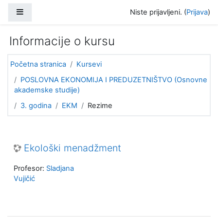
Idi na glavni sadržaj
Bočni panel
Niste prijavljeni. (
Prijava
)
Informacije o kursu
Početna stranica
Kursevi
POSLOVNA EKONOMIJA I PREDUZETNIŠTVO (Osnovne
akademske studije)
3. godina
EKM
Rezime
Ekološki menadžment
Profesor:
Sladjana
Vujičić