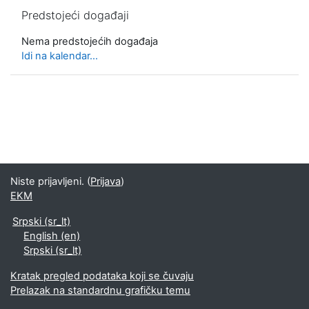
Preskoči Predstojeći događaji
Predstojeći događaji
Nema predstojećih događaja
Idi na kalendar...
Niste prijavljeni. (
Prijava
)
EKM
Srpski ‎(sr_lt)‎
English ‎(en)‎
Srpski ‎(sr_lt)‎
Kratak pregled podataka koji se čuvaju
Prelazak na standardnu grafičku temu