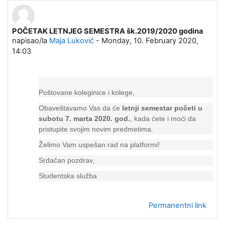
POČETAK LETNJEG SEMESTRA šk.2019/2020 godina
Broj odgovora: 0
napisao/la
Maja Luković
-
Monday, 10. February 2020,
14:03
Poštovane koleginice i kolege,
Obaveštavamo Vas da će
letnji semestar početi u
subotu 7. marta 2020. god.
, kada ćete i moći da
pristupite svojim novim predmetima.
Želimo Vam uspešan rad na platformi!
Srdačan pozdrav,
Studentska služba
Permanentni link