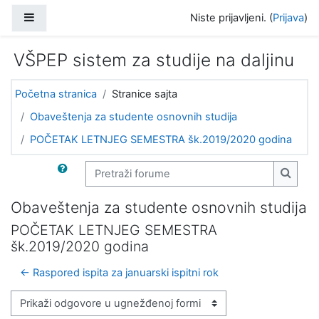
Idi na glavni sadržaj
Bočni panel
Niste prijavljeni. (
Prijava
)
VŠPEP sistem za studije na daljinu
Početna stranica
Stranice sajta
Obaveštenja za studente osnovnih studija
POČETAK LETNJEG SEMESTRA šk.2019/2020 godina
Pretraži forume
Pretra
Obaveštenja za studente osnovnih studija
POČETAK LETNJEG SEMESTRA
šk.2019/2020 godina
← Raspored ispita za januarski ispitni rok
Način prikazivanja