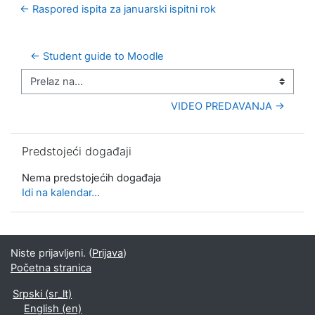
← Raspored ispita za januarski ispitni rok
← Student guide to Moodle
Prelaz na...
VIDEO PREDAVANJA →
Preskoči Predstojeći događaji
Predstojeći događaji
Nema predstojećih događaja
Idi na kalendar...
Niste prijavljeni. (
Prijava
)
Početna stranica
Srpski ‎(sr_lt)‎
English ‎(en)‎