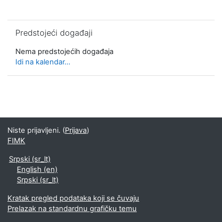
Preskoči Predstojeći događaji
Predstojeći događaji
Nema predstojećih događaja
Idi na kalendar...
Niste prijavljeni. (
Prijava
)
FIMK
Srpski ‎(sr_lt)‎
English ‎(en)‎
Srpski ‎(sr_lt)‎
Kratak pregled podataka koji se čuvaju
Prelazak na standardnu grafičku temu