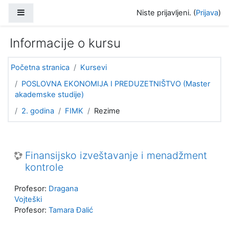
Idi na glavni sadržaj
Bočni panel
Niste prijavljeni. (
Prijava
)
Informacije o kursu
Početna stranica
Kursevi
POSLOVNA EKONOMIJA I PREDUZETNIŠTVO (Master
akademske studije)
2. godina
FIMK
Rezime
Finansijsko izveštavanje i menadžment
kontrole
Profesor:
Dragana
Vojteški
Profesor:
Tamara Đalić