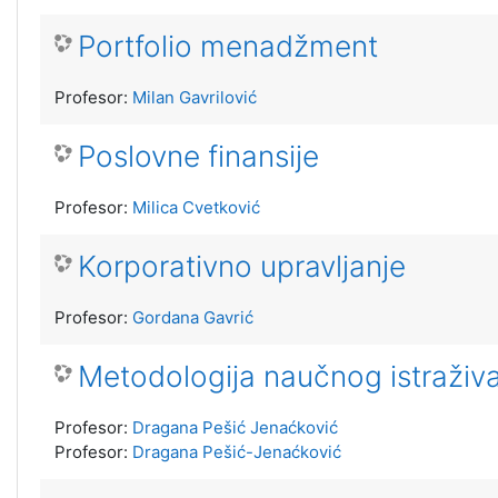
Portfolio menadžment
Profesor:
Milan Gavrilović
Poslovne finansije
Profesor:
Milica Cvetković
Korporativno upravljanje
Profesor:
Gordana Gavrić
Metodologija naučnog istraživ
Profesor:
Dragana Pešić Jenaćković
Profesor:
Dragana Pešić-Jenaćković