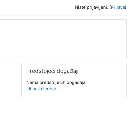
Niste prijavljeni. (
Prijava
)
Preskoči Predstojeći događaji
Predstojeći događaji
Nema predstojećih događaja
Idi na kalendar...