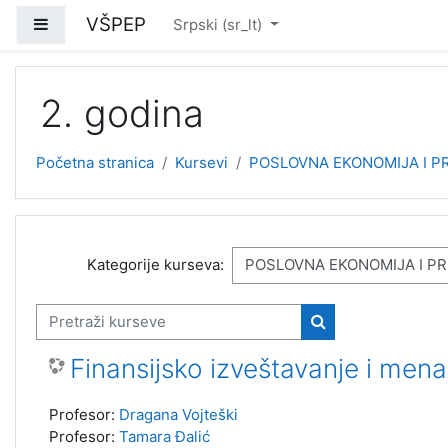
Idi na glavni sadržaj
VŠPEP
Bočni panel
Srpski ‎(sr_lt)‎
2. godina
Početna stranica
Kursevi
POSLOVNA EKONOMIJA I PR
Kategorije kurseva:
Pretraži kurseve
Pretraži kurseve
Finansijsko izveštavanje i men
Profesor:
Dragana Vojteški
Profesor:
Tamara Đalić