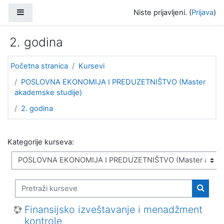
Idi na glavni sadržaj
Bočni panel
Niste prijavljeni. (
Prijava
)
2. godina
Početna stranica
Kursevi
POSLOVNA EKONOMIJA I PREDUZETNIŠTVO (Master
akademske studije)
2. godina
Kategorije kurseva:
Pretraži kurseve
Pretra
Finansijsko izveštavanje i menadžment
kontrole