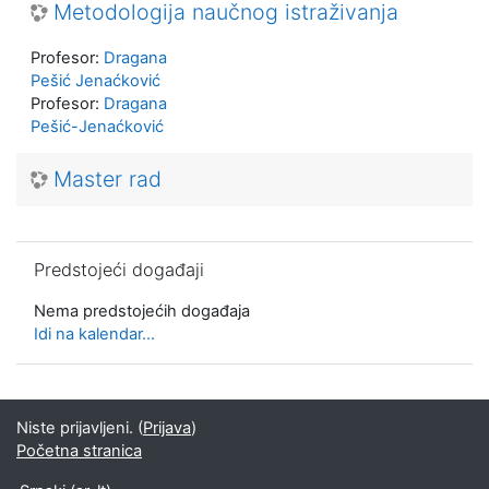
Metodologija naučnog istraživanja
Profesor:
Dragana
Pešić Jenaćković
Profesor:
Dragana
Pešić-Jenaćković
Master rad
Preskoči Predstojeći događaji
Predstojeći događaji
Nema predstojećih događaja
Idi na kalendar...
Niste prijavljeni. (
Prijava
)
Početna stranica