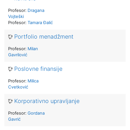
Profesor:
Dragana
Vojteški
Profesor:
Tamara Đalić
Portfolio menadžment
Profesor:
Milan
Gavrilović
Poslovne finansije
Profesor:
Milica
Cvetković
Korporativno upravljanje
Profesor:
Gordana
Gavrić