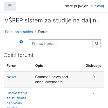
Idi na glavni sadržaj
Bočni panel
Niste prijavljeni. (
Prijava
)
VŠPEP sistem za studije na daljinu
Početna stranica
Forumi
Pretraži forume
Pretra
Opšti forumi
Forum
Opis
Diskusije
News
Common news and
0
announcements
Obaveštenja
7
za studente
osnovnih