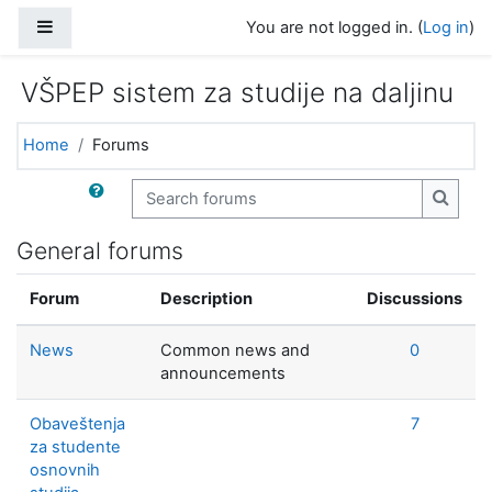
Skip to main content
Side panel
You are not logged in. (
Log in
)
VŠPEP sistem za studije na daljinu
Home
Forums
Search forums
Search
General forums
Forum
Description
Discussions
News
Common news and
0
announcements
Obaveštenja
7
za studente
osnovnih