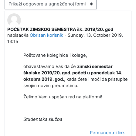
Način prikazivanja
POČETAK ZIMSKOG SEMESTRA šk. 2019/20. god
Broj odgovora: 0
napisao/la
Obrisan korisnik
-
Sunday, 13. October 2019,
13:15
Poštovane koleginice i kolege,
obaveštavamo Vas da će
zimski semestar
školske 2019/20. god. početi u ponedeljak 14.
oktobra 2019. god.
, kada ćete i moći da pristupite
svojim novim predmetima.
Želimo Vam uspešan rad na platformi!
Studentska služba
Permanentni link