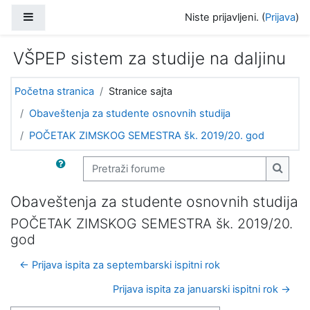
Idi na glavni sadržaj
Bočni panel
Niste prijavljeni. (
Prijava
)
VŠPEP sistem za studije na daljinu
Početna stranica
Stranice sajta
Obaveštenja za studente osnovnih studija
POČETAK ZIMSKOG SEMESTRA šk. 2019/20. god
Pretraži forume
Pretra
Obaveštenja za studente osnovnih studija
POČETAK ZIMSKOG SEMESTRA šk. 2019/20.
god
← Prijava ispita za septembarski ispitni rok
Prijava ispita za januarski ispitni rok →