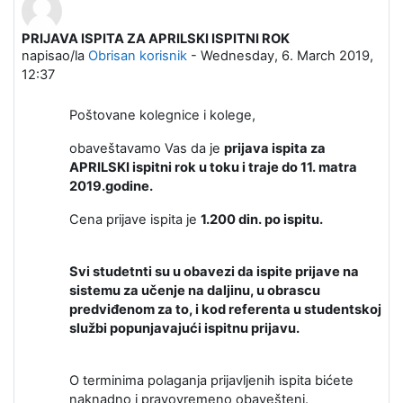
PRIJAVA ISPITA ZA APRILSKI ISPITNI ROK
Broj odgovora: 0
napisao/la
Obrisan korisnik
-
Wednesday, 6. March 2019,
12:37
Poštovane kolegnice i kolege,
obaveštavamo Vas da je
prijava ispita za
APRILSKI ispitni rok u toku i traje do 11. matra
2019.godine.
Cena prijave ispita je
1.200 din. po ispitu.
Svi studetnti su u obavezi da ispite prijave na
sistemu za učenje na daljinu, u obrascu
predviđenom za to, i kod referenta u studentskoj
službi popunjavajući ispitnu prijavu.
O terminima polaganja prijavljenih ispita bićete
naknadno i pravovremeno obavešteni.