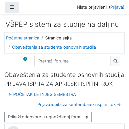
Idi na glavni sadržaj
Bočni panel
Niste prijavljeni. (
Prijava
)
VŠPEP sistem za studije na daljinu
Početna stranica
Stranice sajta
Obaveštenja za studente osnovnih studija
Pretraži forume
Pretra
Obaveštenja za studente osnovnih studija
PRIJAVA ISPITA ZA APRILSKI ISPITNI ROK
← POČETAK LETNJEG SEMESTRA
Prijava ispita za septembarski ispitni rok →
Način prikazivanja