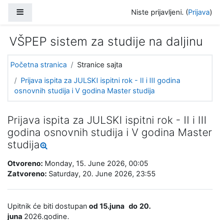
Idi na glavni sadržaj
Bočni panel
Niste prijavljeni. (
Prijava
)
VŠPEP sistem za studije na daljinu
Početna stranica
Stranice sajta
Prijava ispita za JULSKI ispitni rok - II i III godina
osnovnih studija i V godina Master studija
Prijava ispita za JULSKI ispitni rok - II i III
godina osnovnih studija i V godina Master
studija
Otvoreno:
Monday, 15. June 2026, 00:05
Zatvoreno:
Saturday, 20. June 2026, 23:55
Upitnik će biti dostupan
od
15
.juna
do
20
.
juna
2026.godine.