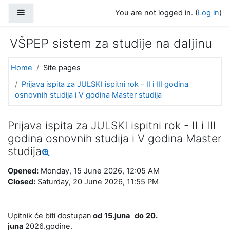
Skip to main content
Side panel
You are not logged in. (
Log in
)
VŠPEP sistem za studije na daljinu
Home
Site pages
Prijava ispita za JULSKI ispitni rok - II i III godina
osnovnih studija i V godina Master studija
Prijava ispita za JULSKI ispitni rok - II i III
godina osnovnih studija i V godina Master
studija
Opened:
Monday, 15 June 2026, 12:05 AM
Closed:
Saturday, 20 June 2026, 11:55 PM
Upitnik će biti dostupan
od
15
.juna
do
20
.
juna
2026.godine.