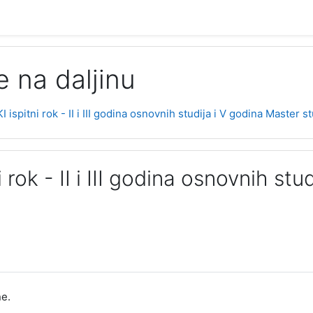
 na daljinu
I ispitni rok - II i III godina osnovnih studija i V godina Master st
 rok - II i III godina osnovnih stud
e.