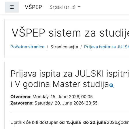
Idi na glavni sadržaj
VŠPEP
Bočni panel
Srpski ‎(sr_lt)‎
VŠPEP sistem za studije
Početna stranica
Stranice sajta
Prijava ispita za JULSK
Prijava ispita za JULSKI ispitni
i V godina Master studija
Otvoreno:
Monday, 15. June 2026, 00:05
Zatvoreno:
Saturday, 20. June 2026, 23:55
Upitnik će biti dostupan
od
15
.juna
do
20
. juna
2026.godin