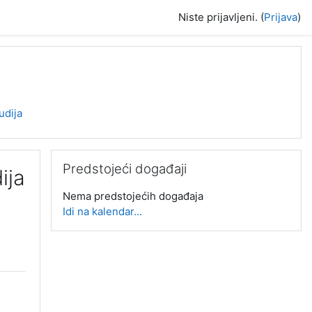
Niste prijavljeni. (
Prijava
)
udija
Preskoči Predstojeći događaji
Predstojeći događaji
ija
Nema predstojećih događaja
Idi na kalendar...