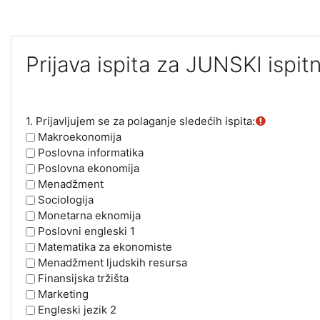
Idi na glavni sadržaj
Prijava ispita za JUNSKI ispitn
1.
Prijavljujem se za polaganje sledećih ispita:
Makroekonomija
Poslovna informatika
Poslovna ekonomija
Menadžment
Sociologija
Monetarna eknomija
Poslovni engleski 1
Matematika za ekonomiste
Menadžment ljudskih resursa
Finansijska tržišta
Marketing
Engleski jezik 2