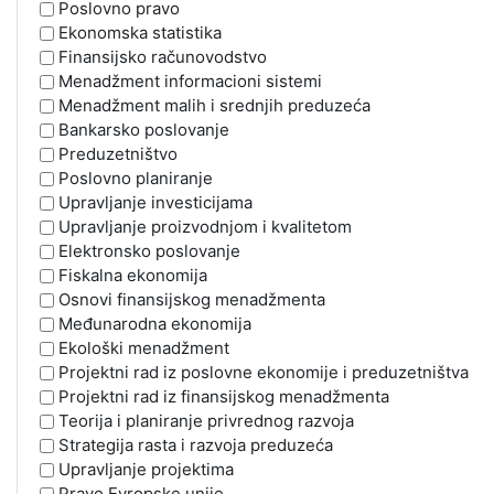
Poslovno pravo
Ekonomska statistika
Finansijsko računovodstvo
Menadžment informacioni sistemi
Menadžment malih i srednjih preduzeća
Bankarsko poslovanje
Preduzetništvo
Poslovno planiranje
Upravljanje investicijama
Upravljanje proizvodnjom i kvalitetom
Elektronsko poslovanje
Fiskalna ekonomija
Osnovi finansijskog menadžmenta
Međunarodna ekonomija
Ekološki menadžment
Projektni rad iz poslovne ekonomije i preduzetništva
Projektni rad iz finansijskog menadžmenta
Teorija i planiranje privrednog razvoja
Strategija rasta i razvoja preduzeća
Upravljanje projektima
Pravo Evropske unije