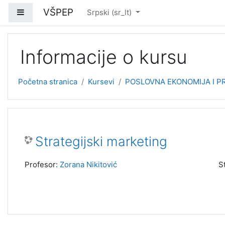
Idi na glavni sadržaj
VŠPEP
Bočni panel
Srpski ‎(sr_lt)‎
Informacije o kursu
Početna stranica
Kursevi
POSLOVNA EKONOMIJA I PR
Strategijski marketing
Profesor:
Zorana Nikitović
S