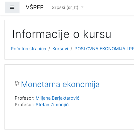
Idi na glavni sadržaj
VŠPEP
Bočni panel
Srpski ‎(sr_lt)‎
Informacije o kursu
Početna stranica
Kursevi
POSLOVNA EKONOMIJA I PR
Monetarna ekonomija
Profesor:
Miljana Barjaktarović
Profesor:
Stefan Zimonjić