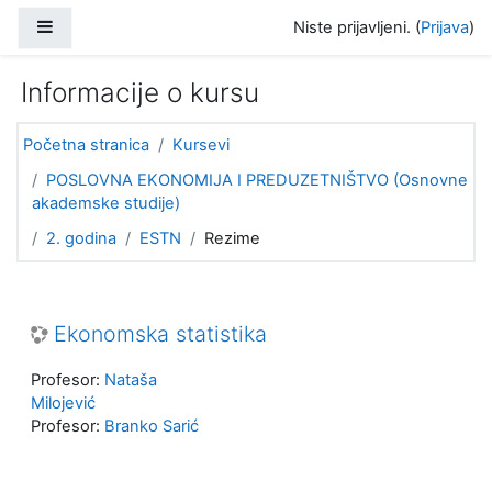
Idi na glavni sadržaj
Bočni panel
Niste prijavljeni. (
Prijava
)
Informacije o kursu
Početna stranica
Kursevi
POSLOVNA EKONOMIJA I PREDUZETNIŠTVO (Osnovne
akademske studije)
2. godina
ESTN
Rezime
Ekonomska statistika
Profesor:
Nataša
Milojević
Profesor:
Branko Sarić