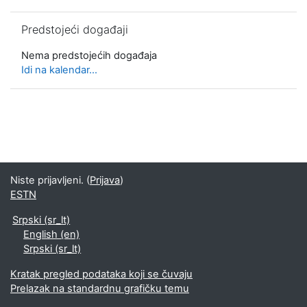
Preskoči Predstojeći događaji
Predstojeći događaji
Nema predstojećih događaja
Idi na kalendar...
Niste prijavljeni. (
Prijava
)
ESTN
Srpski ‎(sr_lt)‎
English ‎(en)‎
Srpski ‎(sr_lt)‎
Kratak pregled podataka koji se čuvaju
Prelazak na standardnu grafičku temu