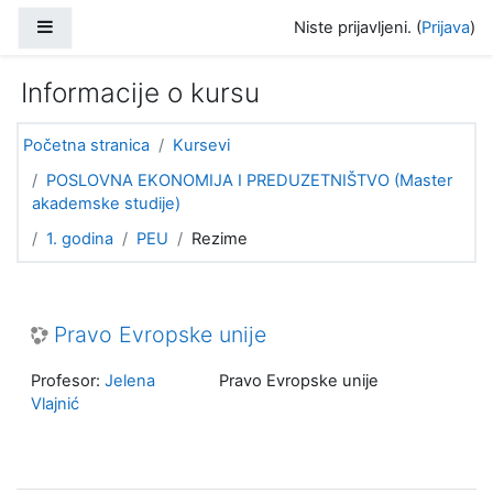
Idi na glavni sadržaj
Bočni panel
Niste prijavljeni. (
Prijava
)
Informacije o kursu
Početna stranica
Kursevi
POSLOVNA EKONOMIJA I PREDUZETNIŠTVO (Master
akademske studije)
1. godina
PEU
Rezime
Pravo Evropske unije
Profesor:
Jelena
Pravo Evropske unije
Vlajnić