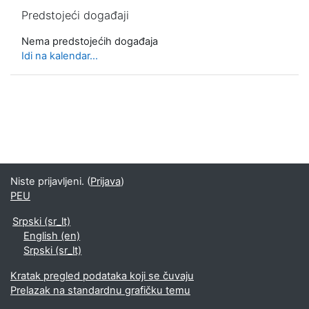
Preskoči Predstojeći događaji
Predstojeći događaji
Nema predstojećih događaja
Idi na kalendar...
Niste prijavljeni. (
Prijava
)
PEU
Srpski ‎(sr_lt)‎
English ‎(en)‎
Srpski ‎(sr_lt)‎
Kratak pregled podataka koji se čuvaju
Prelazak na standardnu grafičku temu