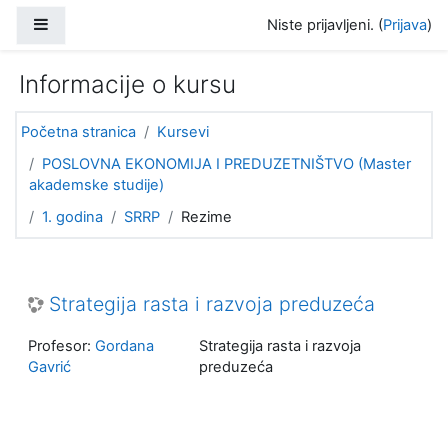
Idi na glavni sadržaj
Bočni panel
Niste prijavljeni. (
Prijava
)
Informacije o kursu
Početna stranica
Kursevi
POSLOVNA EKONOMIJA I PREDUZETNIŠTVO (Master
akademske studije)
1. godina
SRRP
Rezime
Strategija rasta i razvoja preduzeća
Profesor:
Gordana
Strategija rasta i razvoja
Gavrić
preduzeća