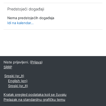
Preskoči Predstojeći događaji
Predstojeći događaji
Nema predstojećih događaja
Idi na kalendar...
Niste prijavljeni. (
Prijava
)
SRRP
Srpski ‎(sr_lt)‎
English ‎(en)‎
Srpski ‎(sr_lt)‎
Kratak pregled podataka koji se čuvaju
Prelazak na standardnu grafičku temu