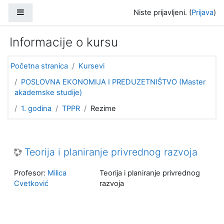
Idi na glavni sadržaj
Bočni panel
Niste prijavljeni. (
Prijava
)
Informacije o kursu
Početna stranica
Kursevi
POSLOVNA EKONOMIJA I PREDUZETNIŠTVO (Master
akademske studije)
1. godina
TPPR
Rezime
Teorija i planiranje privrednog razvoja
Profesor:
Milica
Teorija i planiranje privrednog
Cvetković
razvoja