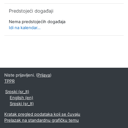
Preskoči Predstojeći događaji
Predstojeći događaji
Nema predstojećih događaja
Idi na kalendar...
Niste prijavljeni. (
Prijava
)
TPPR
Srpski ‎(sr_lt)‎
English ‎(en)‎
Srpski ‎(sr_lt)‎
Kratak pregled podataka koji se čuvaju
Prelazak na standardnu grafičku temu