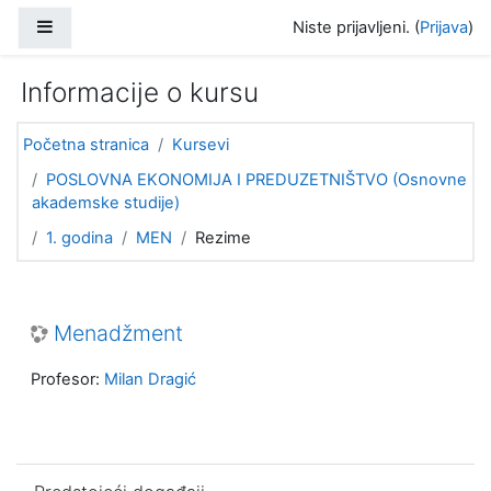
Idi na glavni sadržaj
Bočni panel
Niste prijavljeni. (
Prijava
)
Informacije o kursu
Početna stranica
Kursevi
POSLOVNA EKONOMIJA I PREDUZETNIŠTVO (Osnovne
akademske studije)
1. godina
MEN
Rezime
Menadžment
Profesor:
Milan Dragić
Preskoči Predstojeći događaji