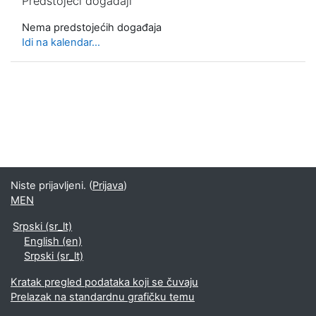
Predstojeći događaji
Nema predstojećih događaja
Idi na kalendar...
Niste prijavljeni. (
Prijava
)
MEN
Srpski ‎(sr_lt)‎
English ‎(en)‎
Srpski ‎(sr_lt)‎
Kratak pregled podataka koji se čuvaju
Prelazak na standardnu grafičku temu