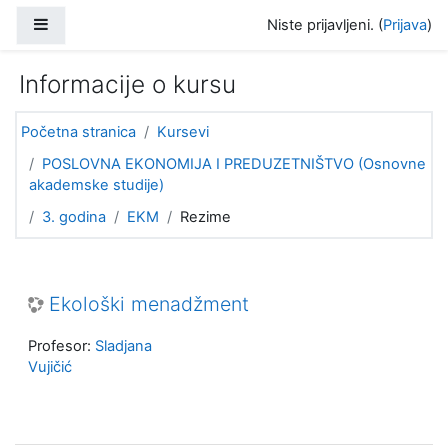
Idi na glavni sadržaj
Bočni panel
Niste prijavljeni. (
Prijava
)
Informacije o kursu
Početna stranica
Kursevi
POSLOVNA EKONOMIJA I PREDUZETNIŠTVO (Osnovne
akademske studije)
3. godina
EKM
Rezime
Ekološki menadžment
Profesor:
Sladjana
Vujičić