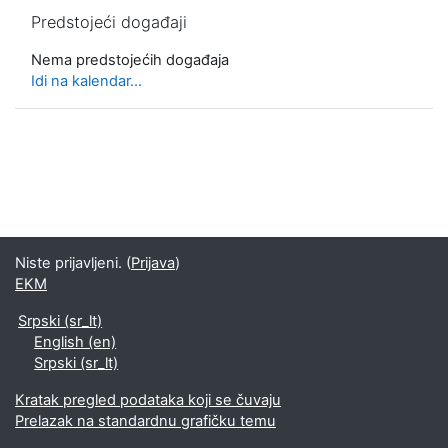
Preskoči Predstojeći događaji
Predstojeći događaji
Nema predstojećih događaja
Idi na kalendar...
Niste prijavljeni. (
Prijava
)
EKM
Srpski ‎(sr_lt)‎
English ‎(en)‎
Srpski ‎(sr_lt)‎
Kratak pregled podataka koji se čuvaju
Prelazak na standardnu grafičku temu