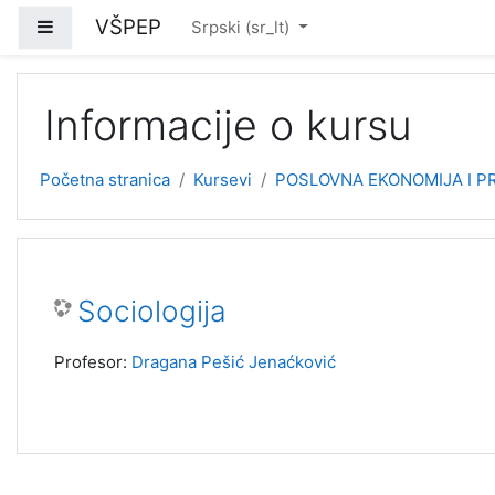
Idi na glavni sadržaj
VŠPEP
Bočni panel
Srpski ‎(sr_lt)‎
Informacije o kursu
Početna stranica
Kursevi
POSLOVNA EKONOMIJA I PR
Sociologija
Profesor:
Dragana Pešić Jenaćković