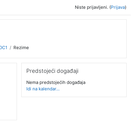
Niste prijavljeni. (
Prijava
)
OC1
Rezime
Preskoči Predstojeći događaji
Predstojeći događaji
Nema predstojećih događaja
Idi na kalendar...