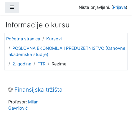
Idi na glavni sadržaj
Bočni panel
Niste prijavljeni. (
Prijava
)
Informacije o kursu
Početna stranica
Kursevi
POSLOVNA EKONOMIJA I PREDUZETNIŠTVO (Osnovne
akademske studije)
2. godina
FTR
Rezime
Finansijska tržišta
Profesor:
Milan
Gavrilović