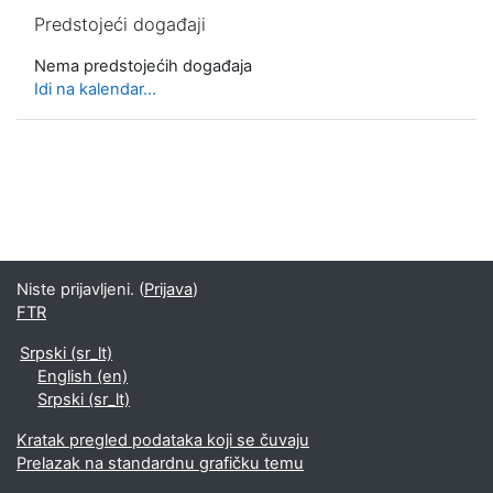
Preskoči Predstojeći događaji
Predstojeći događaji
Nema predstojećih događaja
Idi na kalendar...
Niste prijavljeni. (
Prijava
)
FTR
Srpski ‎(sr_lt)‎
English ‎(en)‎
Srpski ‎(sr_lt)‎
Kratak pregled podataka koji se čuvaju
Prelazak na standardnu grafičku temu