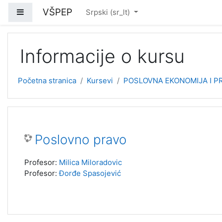
Idi na glavni sadržaj
VŠPEP
Bočni panel
Srpski ‎(sr_lt)‎
Informacije o kursu
Početna stranica
Kursevi
POSLOVNA EKONOMIJA I PR
Poslovno pravo
Profesor:
Milica Miloradovic
Profesor:
Đorđe Spasojević